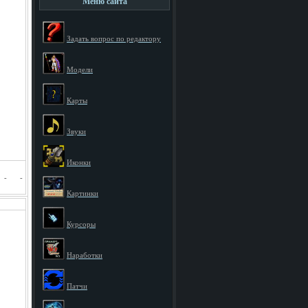
Меню сайта
Задать вопрос по редактору
Модели
Карты
Звуки
Иконки
-
-
Картинки
Курсоры
Наработки
Патчи