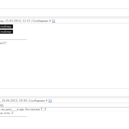
ца, 15.03.2013, 12:15 | Сообщение #
52
to21"
, 10.04.2013, 19:30 | Сообщение #
53
-H
)
 на дату___я щас без патлов Т_Т
ас есть :3