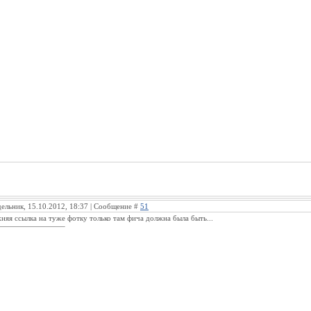
ельник, 15.10.2012, 18:37 | Сообщение #
51
жняя ссылка на туже фотку только там фича должна была быть...