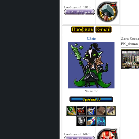
Сообщений:
1016
UZzip
Дата: Среда
PK_demon
Noize mc
Сообщений:
6078