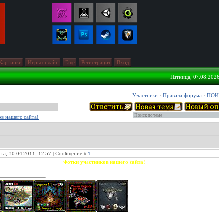
Картинки
Игры онлайн
Ещё
Регистрация
Вход
Пятница, 07.08.2026
Участники
·
Правила форума
·
ПОИ
в нашего сайта!
та, 30.04.2011, 12:57 | Сообщение #
1
Фотки участников нашего сайта!