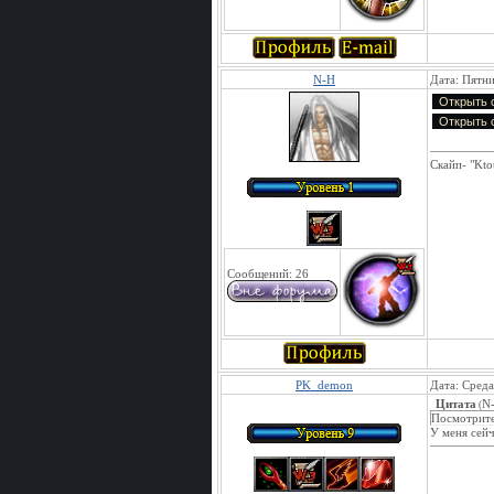
N-H
Дата: Пятни
Скайп- "Kto
Сообщений:
26
PK_demon
Дата: Среда
Цитата
N
(
Посмотрите
У меня сейч