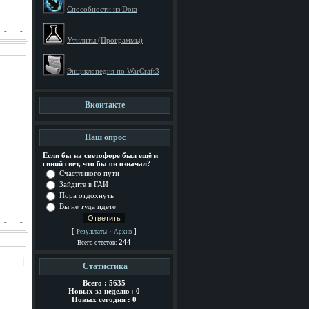
Способности из Dota
-
-
Утилиты (Программы)
Энциклопедия по WarCraft3
Вконтакте
Наш опрос
Если бы на светофоре был ещё и
синий свет, что бы он означал?
Счастливого пути
Зайдите в ГАИ
Пора отдохнуть
Вы не туда идете
-
-
[
·
]
Результаты
Архив
244
Всего ответов:
Статистика
Всего : 5635
Новых за неделю : 0
Новых сегодня : 0