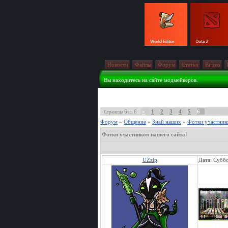
Новости
Файлы
Форум
Статьи
Видео
Вы находитесь на сайте модмейкеров.
6
6
«
1
2
3
4
5
6
Страница
из
Форум
»
Общение
»
Знай наших
»
Фотки участнико
Фотки участников нашего сайта!
UZzip
Дата: Суббо