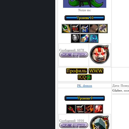
Noize mc
Сообщений:
6078
PK_demon
Дата: Понед
Glaber
, ни
Сообщений:
1016