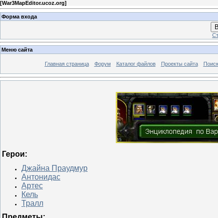
[
War3MapEditor.ucoz.org
]
Форма входа
В
Ст
Меню сайта
Главная страница
Форум
Каталог файлов
Проекты сайта
Поиск
Герои:
Джайна Праудмур
Антонидас
Артес
Кель
Тралл
Предметы: