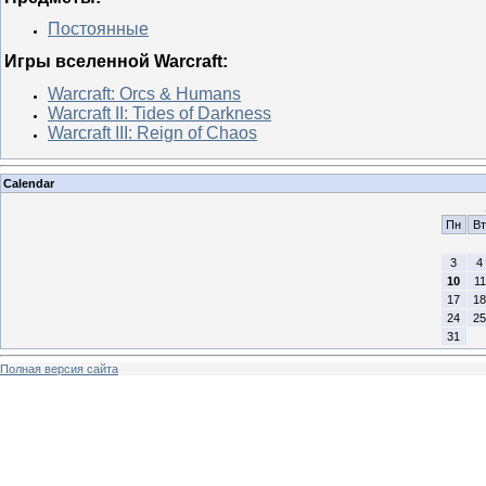
Постоянные
Игры вселенной Warcraft:
Warcraft: Orcs & Humans
Warcraft II: Tides of Darkness
Warcraft III: Reign of Chaos
Calendar
Пн
Вт
3
4
10
11
17
18
24
25
31
Полная версия сайта