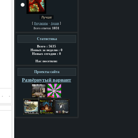
[
·
]
Результаты
Архив
1031
Всего ответов:
Статистика
Всего : 5635
Новых за неделю : 0
Новых сегодня : 0
Нас посетили:
Проекты сайта
Развёрнутый вариант
-
-