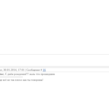
рг, 30.01.2014, 17:01 | Сообщение #
16
itor
, С днём рождения!!! жаль что прошедшим
ще всё не так плохо как ты говоришь!