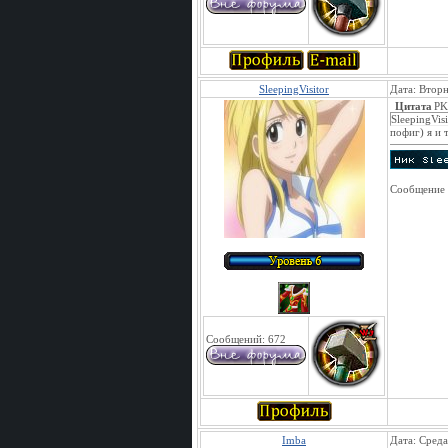
SleepingVisitor
Дата: Вторн
Цитата
PK
SleepingVis
пофиг) я и 
Сообщение 
Сообщений:
672
Imba
Дата: Среда