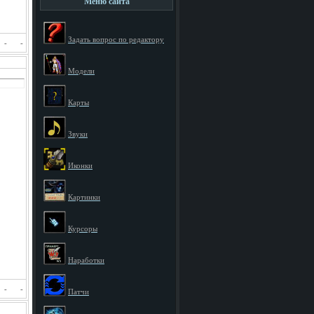
Меню сайта
Задать вопрос по редактору
-
-
Модели
Карты
Звуки
Иконки
Картинки
Курсоры
Наработки
-
-
Патчи