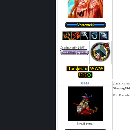
Сообщений:
1695
DUMAL
Дата: Четве
SleepingVis
P.S. И вооб
Белый туман