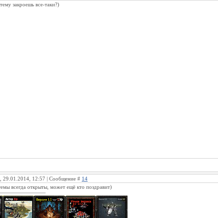
тему закроешь все-таки?)
, 29.01.2014, 12:57 | Сообщение #
14
темы всегда открыты, может ещё кто поздравит)