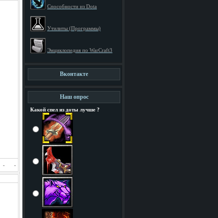
Способности из Dota
Утилиты (Программы)
Энциклопедия по WarCraft3
Вконтакте
Наш опрос
Какой спел из доты лучше ?
-
-