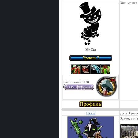
Зип, может 
Mr.Cat
Сообщений:
778
UZzip
Дата: Среда
Зачем, тут 