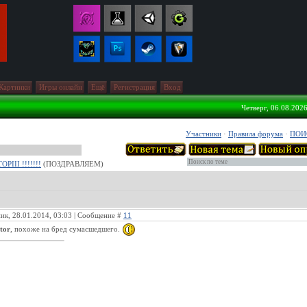
Картинки
Игры онлайн
Ещё
Регистрация
Вход
Четверг, 06.08.2026
Участники
·
Правила форума
·
ПОИ
РIII !!!!!!!
(ПОЗДРАВЛЯЕМ)
ик, 28.01.2014, 03:03 | Сообщение #
11
itor
, похоже на бред сумасшедшего.