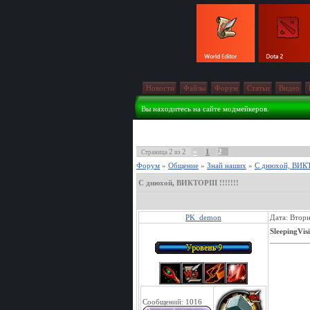
Новости
Файлы
Форум
Статьи
Видео
Вы находитесь на сайте модмейкеров.
2
2
«
1
2
Страница
из
Форум
»
Общение
»
Знай наших
»
С днюхой, ВИКТО
С днюхой, ВИКТОРIII !!!!!!!
PK_demon
Дата: Вторн
SleepingVis
Сообщений:
1016