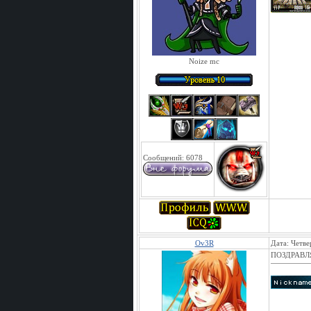
Noize mc
Сообщений:
6078
Ov3R
Дата: Четве
ПОЗДРАВЛЯ