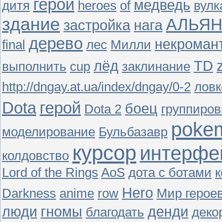
герои
медведь
дитя
heroes
of
вулк
здание
АЛЬЯ
застройка
нага
дерево
некроман
final
лес
Милли
лёд
TD
выполнить
cup
заклинание
http://dngay.at.ua/index/dngay/0-2
ловк
Dota
герой
боец
Dota 2
группиров
poke
моделирование
Бульбазавр
курсор
интерфе
колдовство
Lord of the Rings
AoS
дота с ботами
к
Hero
Darkness
anime
row
Мир герое
люди
гномы
денди
благодать
деко