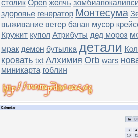
столик
Open
желчь
зомбиапокалипс
Монтесума
здоровье
генератор
З
выживание
ветер
банан
мусор
крейс
м
Кружит
купол
Атрибуты
дед мороз
детали
мрак
демон
бутылка
Кол
кровать
Алхимия
Orb
нов
txt
wars
миникарта
гоблин
Calendar
Пн
Вт
3
4
10
11