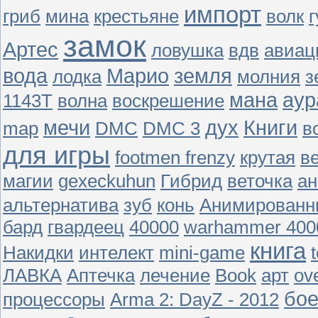
импорт
гриб
мина
крестьяне
волк
г
замок
Артес
ловушка
вдв
авиац
вода
Марио
земля
лодка
молния
з
мана
аур
1143T
волна
воскрешение
мечи
дух
Книги
map
DMC
DMC 3
в
для игры
footmen frenzy
крутая
в
магии
gexeckuhun
Гибрид
веточка
ан
альтернатива
зуб
конь
Анимированн
бард
гвардеец
40000
warhammer 400
книга
Накидки
интелект
mini-game
ЛАВКА
Аптечка
лечение
Book
арт
ov
бое
процессоры
Arma 2: DayZ - 2012