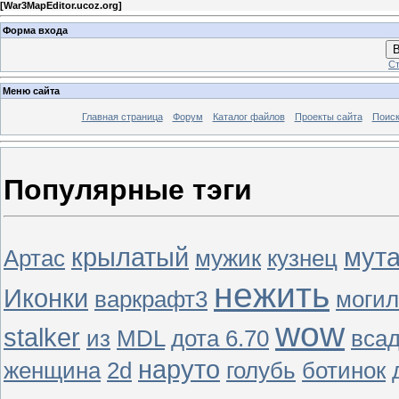
[
War3MapEditor.ucoz.org
]
Форма входа
В
Ст
Меню сайта
Главная страница
Форум
Каталог файлов
Проекты сайта
Поиск
Популярные тэги
крылатый
мут
Артас
мужик
кузнец
нежить
Иконки
варкрафт3
могил
wow
stalker
из
MDL
дота 6.70
вса
наруто
женщина
2d
голубь
ботинок