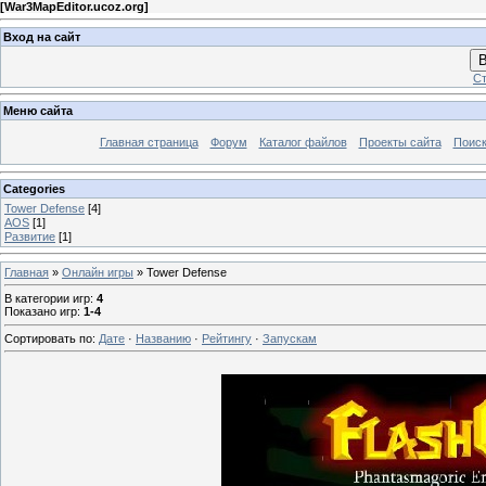
[
War3MapEditor.ucoz.org
]
Вход на сайт
В
Ст
Меню сайта
Главная страница
Форум
Каталог файлов
Проекты сайта
Поиск
Categories
Tower Defense
[4]
AOS
[1]
Развитие
[1]
Главная
»
Онлайн игры
» Tower Defense
В категории игр
:
4
Показано игр
:
1-4
Сортировать по
:
Дате
·
Названию
·
Рейтингу
·
Запускам