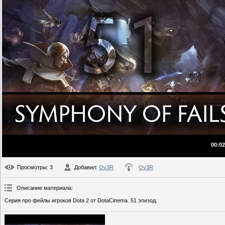
00:02
Просмотры
: 3
Добавил
:
Ov3R
Ov3R
Описание материала
:
Серия про фейлы игроков Dota 2 от DotaCinema. 51 эпизод.