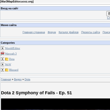
[
War3MapEditor.ucoz.org
]
Вход на сайт
В
Ст
Меню сайта
Главная страница
Форум
Каталог файлов
Проекты сайта
Поиск
Categories
WoreldEditor
Warcraft 3
Dota
WoW
Blizzard
Главная
»
Видео
»
Dota
Dota 2 Symphony of Fails - Ep. 51