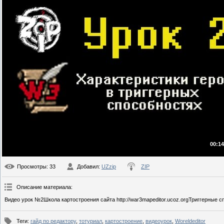
00:14
Просмотры
: 33
Добавил
:
UZzip
ZIP
Описание материала
:
Видео урок №2Школа картостроения сайта http://war3mapeditor.ucoz.orgТриггерные с
Теги
:
гайд по редактору
,
тотуриал
,
картостроение
,
видеоурок
,
Woreldeditor