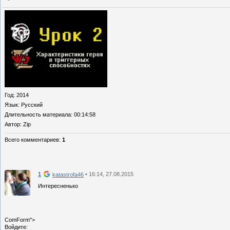
Год
: 2014
Язык
: Русский
Длительность материала
: 00:14:58
Автор
: Zip
Всего комментариев
:
1
1
• 16:14, 27.08.2015
katastrofa46
Интересненько
ComForm">
Войдите: