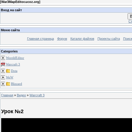
[
War3MapEditor.ucoz.org
]
Вход на сайт
В
Ст
Меню сайта
Главная страница
Форум
Каталог файлов
Проекты сайта
Поиск
Categories
WoreldEditor
Warcraft 3
Dota
WoW
Blizzard
Главная
»
Видео
»
Warcraft 3
Урок №2