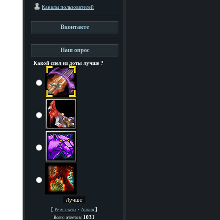
Каналы пользователей
Вконтакте
Наш опрос
Какой спел из доты лучше ?
[
·
]
Результаты
Архив
1031
Всего ответов: