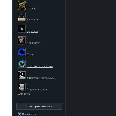
Иконки
Картинки
Курсоры
Наработки
Патчи
Способности из Dota
Утилиты (Программы)
Энциклопедия по
WarCraft3
Категории каналов
Все каналы