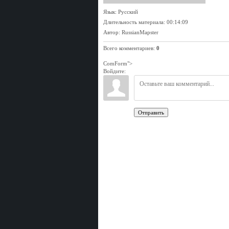
Язык
: Русский
Длительность материала
: 00:14:09
Автор
: RussianMapster
Всего комментариев
:
0
ComForm">
Войдите:
Отправить