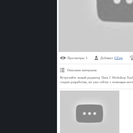
Просмотры
: 1
Добавил
:
UZzip
Описание материала
:
Встречайте новый редактор Dota 2 Workshop Tools,
стадии разработки, но уже сейчас с помощью него 