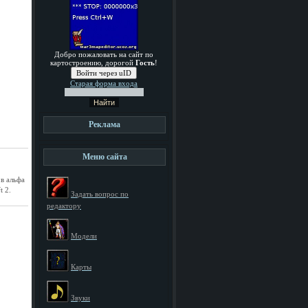
Добро пожаловать на сайт по
картостроению, дорогой
Гость
!
Войти через uID
Старая форма входа
Реклама
Меню сайта
 в альфа
t 2.
Задать вопрос по
редактору
Модели
Карты
Звуки