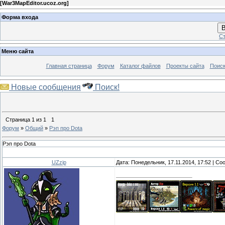
[
War3MapEditor.ucoz.org
]
Форма входа
В
Ст
Меню сайта
Главная страница
Форум
Каталог файлов
Проекты сайта
Поиск
Новые сообщения
Поиск!
Страница
1
из
1
1
Форум
»
Общий
»
Рэп про Dota
Рэп про Dota
UZzip
Дата: Понедельник, 17.11.2014, 17:52 | С