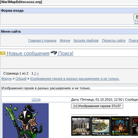
[
War3MapEditor.ucoz.org
]
Форма входа
В
Ст
Меню сайта
Главная страница
Форум
Каталог файлов
Проекты сайта
Поиск
Новые сообщения
Поиск!
Страница
1
из
2
1
2
»
Форум
»
Общий
»
Изображения героев в разных расширениях и не только.
Изображения героев в разных расширениях и не только.
UZzip
Дата: Пятница, 01.10.2010, 12:50 | Сообщ