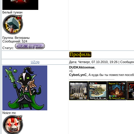
Белый туман
Группа: Ветераны
Сообщений:
524
Статус:
UZzip
Дата: Четверг, 07.10.2010, 19:26 | Сообще
DUDKAktoemae
,
+1
CyberLynC
, А куда бы ты поместил посо
Noize mc