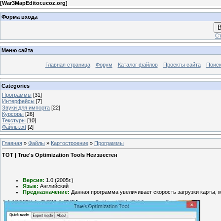
[
War3MapEditor.ucoz.org
]
Форма входа
В
Ст
Меню сайта
Главная страница
Форум
Каталог файлов
Проекты сайта
Поиск
Categories
Программы
[31]
Интерфейсы
[7]
Звуки для импорта
[22]
Курсоры
[26]
Текстуры
[10]
Файлы.txt
[2]
Главная
»
Файлы
»
Картостроение
»
Программы
ТОТ | True's Optimization Tools Неизвестен
Версия:
1.0 (2005г.)
Язык:
Английский
Предназначение:
Данная программа увеличивает скорость загрузки карты, м