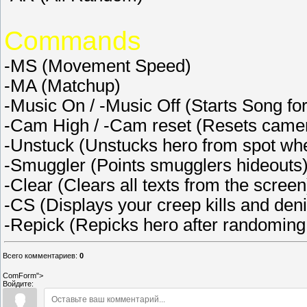
Commands
-MS (Movement Speed)
-MA (Matchup)
-Music On / -Music Off (Starts Song for
-Cam High / -Cam reset (Resets camera
-Unstuck (Unstucks hero from spot wh
-Smuggler (Points smugglers hideouts
-Clear (Clears all texts from the screen
-CS (Displays your creep kills and den
-Repick (Repicks hero after randoming
Всего комментариев
:
0
ComForm">
Войдите: