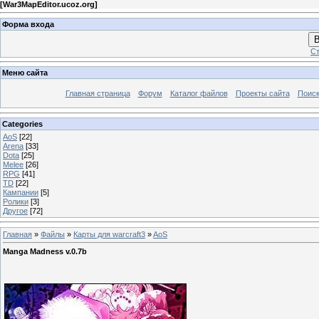
[
War3MapEditor.ucoz.org
]
Форма входа
В
Ст
Меню сайта
Главная страница
Форум
Каталог файлов
Проекты сайта
Поиск
Categories
AoS
[22]
Arena
[33]
Dota
[25]
Melee
[26]
RPG
[41]
TD
[22]
Кампании
[5]
Ролики
[3]
Другое
[72]
Главная
»
Файлы
»
Карты для warcraft3
»
AoS
Manga Madness v.0.7b