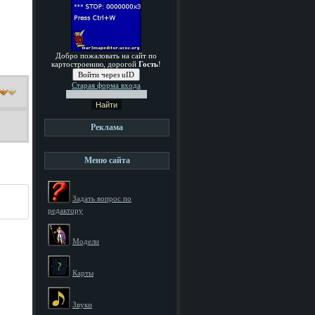
Добро пожаловать на сайт по
картостроению, дорогой
Гость
!
Войти через uID
Старая форма входа
Реклама
Меню сайта
Задать вопрос по
редактору
Модели
Карты
Звуки