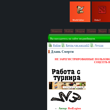
Новости
Файлы
Форум
Статьи
Видео
Вы находитесь на сайте модмейкеров.
Файлы
Карты для warcraft3
Другое
Длань Смерти
НЕ ЗАРЕГИСТРИРОВАННЫЕ ПОЛЬЗОВАТ
СОЦСЕТЬ 
Автор:
RedLegion