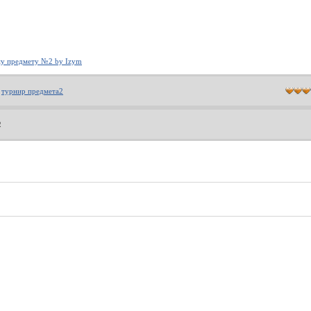
му предмету №2 by Izym
:
турнир предмета2
2