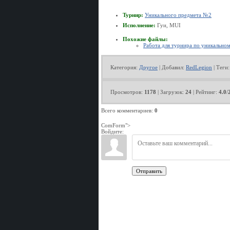
Турнир:
Уникального предмета №2
Исполнение:
Гуи, MUI
Похожие файлы:
Работа для турнира по уникально
Категория
:
Другое
|
Добавил
:
RedLegion
|
Теги
Просмотров
:
1178
|
Загрузок
:
24
|
Рейтинг
:
4.0
/
Всего комментариев
:
0
ComForm">
Войдите:
Отправить