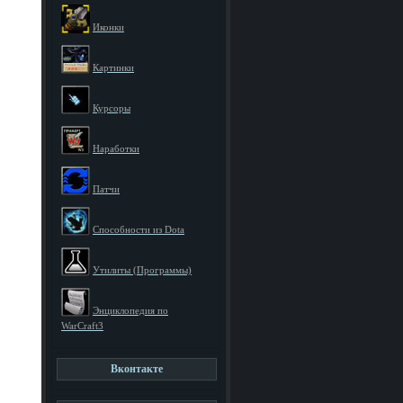
Иконки
Картинки
Курсоры
Наработки
Патчи
Способности из Dota
Утилиты (Программы)
Энциклопедия по
WarCraft3
Вконтакте