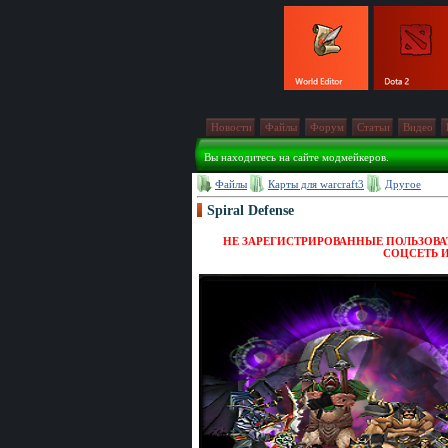
Новости
Файлы
Форум
Статьи
Видео
Вы находитесь на сайте модмейкеров.
Файлы
Карты для warcraft3
Другое
Spiral Defense
НЕ ЗАРЕГИСТРИРОВАННЫЕ ПОЛЬЗОВАТ
СОЦСЕТЬ 