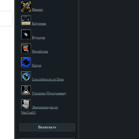
Иконки
Картинки
Курсоры
Наработки
Патчи
Способности из Dota
Утилиты (Программы)
Энциклопедия по
WarCraft3
Вконтакте