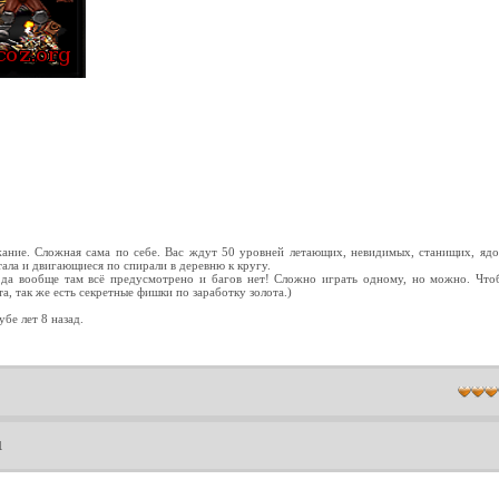
жание. Сложная сама по себе. Вас ждут 50 уровней летающих, невидимых, станищих, яд
ала и двигающиеся по спирали в деревню к кругу.
, да вообще там всё предусмотрено и багов нет! Сложно играть одному, но можно. Что
а, так же есть секретные фишки по заработку золота.)
убе лет 8 назад.
1