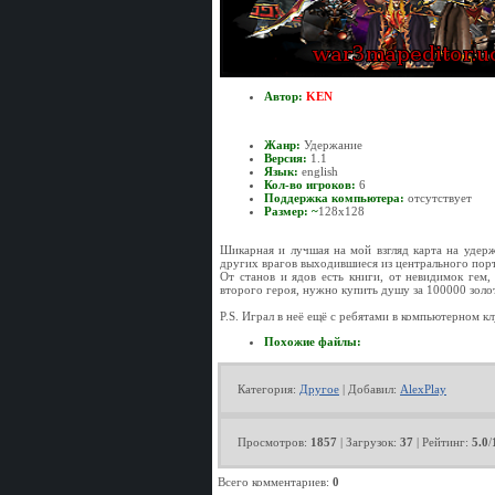
Автор:
KEN
Жанр:
Удержание
Версия:
1.1
Язык:
english
Кол-во игроков:
6
Поддержка компьютера:
отсутствует
Размер: ~
128x128
Шикарная и лучшая на мой взгляд карта на удер
других врагов выходившиеся из центрального порт
От станов и ядов есть книги, от невидимок гем
второго героя, нужно купить душу за 100000 золот
P.S. Играл в неё ещё с ребятами в компьютерном кл
Похожие файлы:
Категория
:
Другое
|
Добавил
:
AlexPlay
Просмотров
:
1857
|
Загрузок
:
37
|
Рейтинг
:
5.0
/
Всего комментариев
:
0