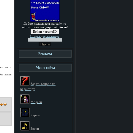
Добро пожаловать на сайт по
картостроению, дорогой
Гость
!
Войти через uID
Старая форма входа
Реклама
овитых и
Меню сайта
бы взять
Задать вопрос по
редактору
Модели
Карты
Звуки