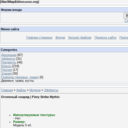
[
War3MapEditor.ucoz.org
]
Форма входа
В
Ст
Меню сайта
Главная страница
Форум
Каталог файлов
Проекты сайта
Поиск
Categories
Декорации
[87]
Эффекты
[31]
Предметы
[46]
Юниты
[218]
Прочее
[17]
Здания
[30]
Природа (деревья, трава)
[5]
Деревья, трава, кусты.
Главная
»
Файлы
»
Модели
»
Эффекты
Огненный снаряд | Fiery Strike Mythic
Импортируемые текстуры:
- Нет
Размер:
Модель 5 кб.