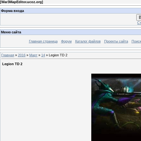
[
War3MapEditor.ucoz.org
]
Форма входа
В
Ст
Меню сайта
Главная страница
Форум
Каталог файлов
Проекты сайта
Поиск
Главная
»
2016
»
Март
»
14
» Legion TD 2
Legion TD 2