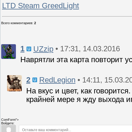
LTD Steam GreedLight
Всего комментариев
:
2
1
UZzip
• 17:31, 14.03.2016
Наврятли эта карта повторит у
2
RedLegion
• 14:11, 15.03.2
На вкус и цвет, как говоритс
крайней мере я жду выхода и
ComForm">
Войдите: