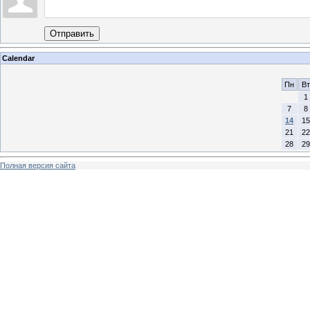
Отправить
Calendar
Пн
Вт
1
7
8
14
15
21
22
28
29
Полная версия сайта