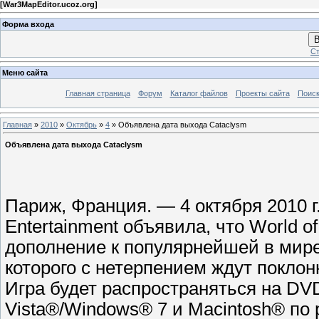
[
War3MapEditor.ucoz.org
]
Форма входа
В
Ст
Меню сайта
Главная страница
Форум
Каталог файлов
Проекты сайта
Поиск
Главная
»
2010
»
Октябрь
»
4
» Объявлена дата выхода Cataclysm
Объявлена дата выхода Cataclysm
Париж, Франция. — 4 октября 2010 г
Entertainment объявила, что World o
дополнение к популярнейшей в мир
которого с нетерпением ждут поклонн
Игра будет распространяться на 
Vista®/Windows® 7 и Macintosh® по 