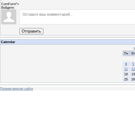
ComForm">
Войдите:
Отправить
Calendar
Пн
Вт
4
5
11
12
18
19
25
26
Полная версия сайта