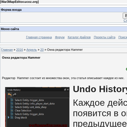
[
War3MapEditor.ucoz.org
]
Форма входа
В
Ст
Меню сайта
Главная страница
Форум
Каталог файлов
Проекты сайта
Поиск
Главная
»
2016
»
Апрель
»
20
» Окна редактора Hammer
Окна редактора Hammer
Редактор
Hammer состоит из множества окон, эта статья описывает каждое из них.
Undo Histor
Каждое дейс
появится в 
предыдущее 