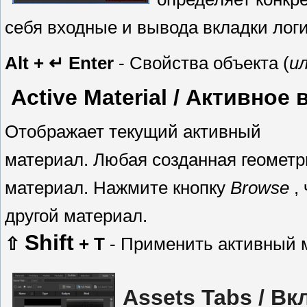
себя входные и вывода вкладки лог
Alt + ↵ Enter
- Свойства объекта (
и
Active Material
/ Активное 
Отображает текущий активный
материал. Любая
созданная
геометр
материал. Нажмите
кнопку
Browse
, 
другой материал.
Shift
⇧
+ T
- Применить активный м
Assets Tabs
/ Вк