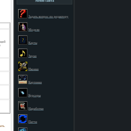
Меню сайта
Задать вопрос по редактору
Модели
щий
Карты
л
Звуки
Иконки
Картинки
Курсоры
Наработки
Патчи
ать.