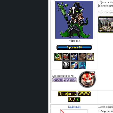
Цитата
Ne
я лично зам
этого не мо
Noize mc
Сообщений:
6078
NekoriDes
Дата: Воскр
UZzip
, но 