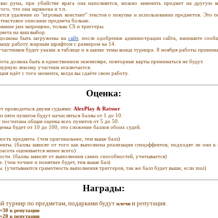
вас руна, при убийстве врага она наполняется, можно заменить предмет на другую 
ого, что она заряжена и т.п..
ется удаление из "игровых констант" текстов о покупке и использовании предметов. Это 
 текстовое описание предмета больше.
вание jass запрещено, только CS и триггеры.
мета на ваш выбор.
должны быть загружены на
сайт
, после одобрения администрации сайта, напишите сооб
 вашу работу жирным шрифтом с размером на 14.
частников будет указан в таблице и в шапке темы конца турнира. 8 ноября работы принима
ота должна быть в единственном экземпляре, повторные карты приниматься не будут.
зурную лексику участник исключается.
ция идёт с того момента, когда вы сдаёте свою работу.
Оценка:
ет проводиться двумя судьями:
AlexPlay & Ratssor
з пяти пунктов будут начисляться баллы от 1 до 10.
 посчитана общая оценка всех пунктов от 5 до 50.
енка будет от 10 до 100, это сложение баллов обоих судей.
ость предмета. (чем оригинальнее, тем выше балл)
екты. (баллы зависят от того как выполнена реализация спецэффектов, подходят ли они к
расота оценивается менее всего)
сти. (баллы зависят от выполнения самих способностей, учитывается)
. (чем точнее и понятнее будет, тем выше бал)
. (учитываются грамотность выполнения триггеров, так же балл будет выше, если mui)
Награды:
й турнир по предметам, подарками будут
и репутация.
плечи
+30 к репутации
+20 к репутации