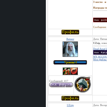
3 место:
и 
Награды мо
Сообщение 
Ratssor
Дата: Пятни
UZzip
, плю
Dead Area(
MY ACCOU
Мои файлы 
Сообщений:
417
UZzip
Дата: Воскр