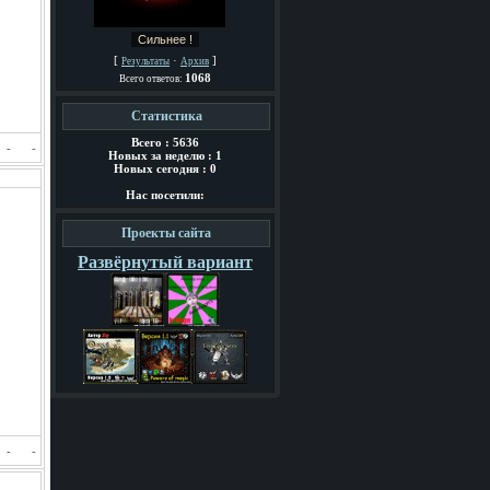
[
·
]
Результаты
Архив
1068
Всего ответов:
Статистика
Всего : 5636
-
-
Новых за неделю : 1
Новых сегодня : 0
Нас посетили:
Проекты сайта
Развёрнутый вариант
-
-