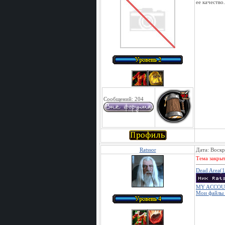
ее качество.
Сообщений:
204
Ratssor
Дата: Воскр
Тема закрыт
Dead Area(
MY ACCOU
Мои файлы 