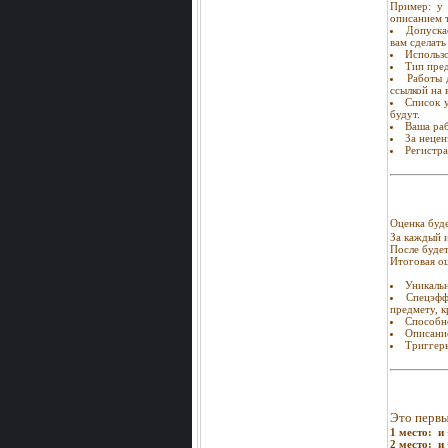
Пример: у 
описанием т
Допуска
вам сделать
Использо
Тип пред
Работы 
ссылкой на
Список у
будут.
Ваша раб
За нецен
Регистра
Оценка буд
За каждый и
После будет
Итоговая оц
Уникальн
Спецэфф
предмету, к
Способно
Описание
Триггеры
Это первы
1 место:
и 
2 место:
и 