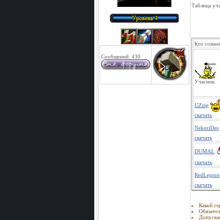
Таблица уч
Кто сомне
Сообщений:
430
Учасник
UZzip
скачать
NekoriDes
скачать
DUMAL
скачать
RedLegion
скачать
Какой ге
Обязател
Допускае