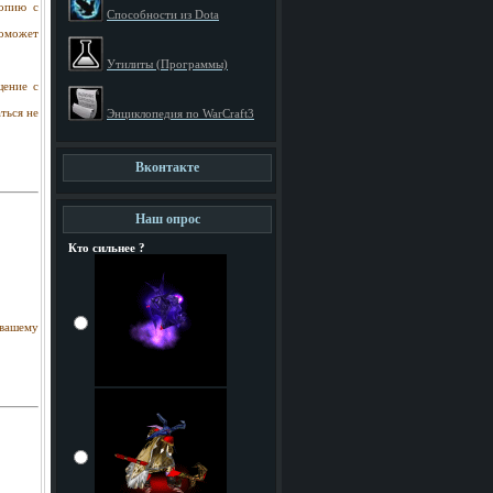
копию с
Способности из Dota
поможет
Утилиты (Программы)
щение с
ться не
Энциклопедия по WarCraft3
Вконтакте
Наш опрос
Кто сильнее ?
 вашему