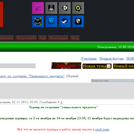
Картинки
Игры онлайн
Ещё
Регистрация
Вход
Понедельник, 10.08.2026
Участники
·
Правила форума
·
ПОИ
рнир по созданию "Уникального предмета"
(Первый
ельник, 02.11.2015, 05:05 | Сообщение #
1
Турнир по созданию "уникального предмета"
оведения турнира: со 2-го ноября по 14-ое ноября 23:59, 15 ноября будут подведены ит
Всё что не касается турнира и работ, прошу писать в
этой теме
.