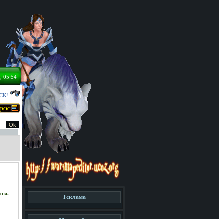
, 05:54
СК!
оги.
Реклама