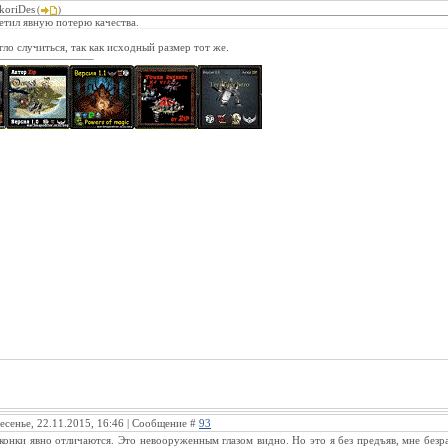
koriDes
(
)
етил явную потерю качества.
гло случиться, так как исходный размер тот же.
есенье, 22.11.2015, 16:46 | Сообщение #
93
иконки явно отличаются. Это невооруженным глазом видно. Но это я без предъяв, мне безр