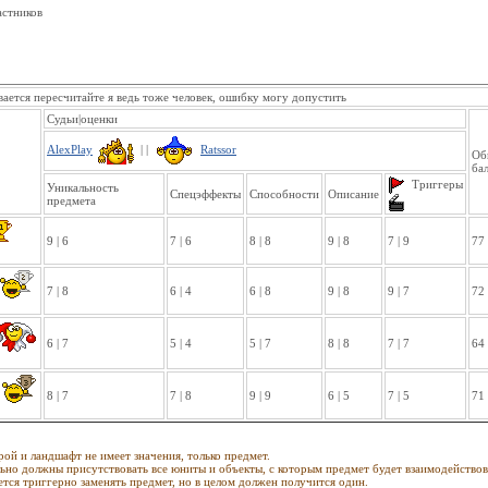
астников
вается пересчитайте я ведь тоже человек, ошибку могу допустить
Судьи|оценки
AlexPlay
| |
Ratssor
Об
ба
Триггеры
Уникальность
Спецэффекты
Способности
Описание
предмета
9 | 6
7 | 6
8 | 8
9 | 8
7 | 9
77
7 | 8
6 | 4
6 | 8
9 | 8
9 | 7
72
6 | 7
5 | 4
5 | 7
8 | 8
7 | 7
64
8 | 7
7 | 8
9 | 9
6 | 5
7 | 5
71
рой и ландшафт не имеет значения, только предмет.
ьно должны присутствовать все юниты и объекты, с которым предмет будет взаимодействов
тся триггерно заменять предмет, но в целом должен получится один.