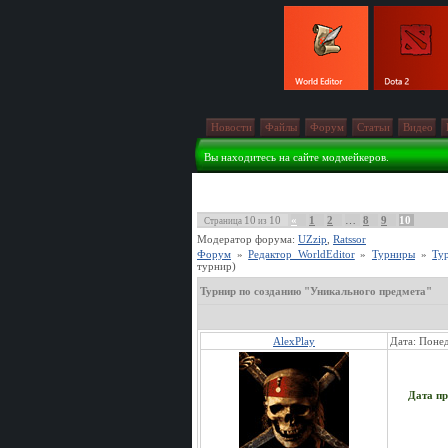
Новости
Файлы
Форум
Статьи
Видео
Вы находитесь на сайте модмейкеров.
10
10
«
1
2
…
8
9
10
Страница
из
Модератор форума:
UZzip
,
Ratssor
Форум
»
Редактор WorldEditor
»
Турниры
»
Ту
турнир)
Турнир по созданию "Уникального предмета"
AlexPlay
Дата: Понед
Дата пр