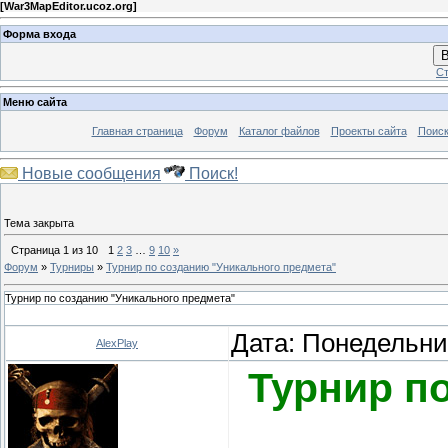
[
War3MapEditor.ucoz.org
]
Форма входа
В
Ст
Меню сайта
Главная страница
Форум
Каталог файлов
Проекты сайта
Поиск
Новые сообщения
Поиск!
Тема закрыта
Страница
1
из
10
1
2
3
…
9
10
»
Форум
»
Турниры
»
Турнир по созданию "Уникального предмета"
Турнир по созданию "Уникального предмета"
Дата: Понедельник
AlexPlay
Турнир п