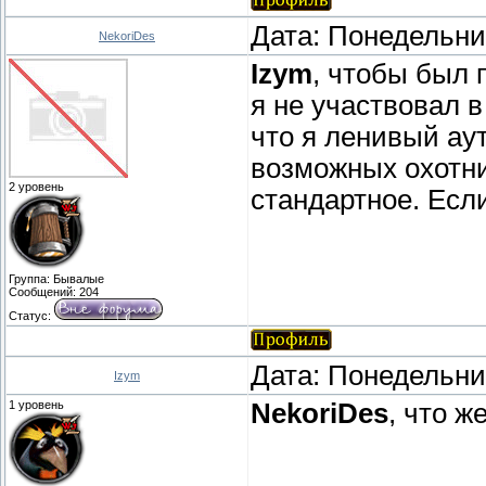
Дата: Понедельник
NekoriDes
Izym
, чтобы был 
я не участвовал в
что я ленивый аути
возможных охотни
2 уровень
стандартное. Если
Группа: Бывалые
Сообщений:
204
Статус:
Дата: Понедельник
Izym
1 уровень
NekoriDes
, что ж