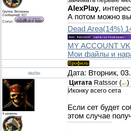
AlexPlay
, интере
Группа: Ветераны
А потом можно вы
Сообщений:
417
Статус:
Dead Area(14%) 1
MY ACCOUNT VK
Мои файлы и нар
Дата: Вторник, 03
AlexPlay
Цитата
Ratssor
(
)
Иконку всего сета
Если сет будет с
4 уровень
этом случае получ