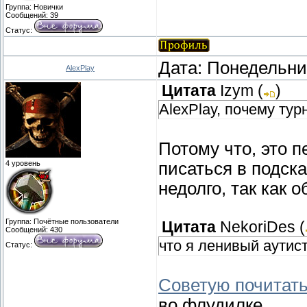
Группа: Новички
Сообщений:
39
Статус:
Дата: Понедельник
AlexPlay
Цитата
Izym
(
)
AlexPlay, почему ту
Потому что, это 
4 уровень
писаться в подска
недолго, так как
Группа: Почётные пользователи
Цитата
NekoriDes
(
Сообщений:
430
что я ленивый аутис
Статус:
Советую почитать
во флудилке.