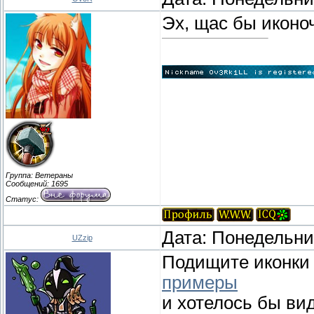
Эх, щас бы иконоч
Группа: Ветераны
Сообщений:
1695
Статус:
Дата: Понедельник
UZzip
Подищите иконки н
примеры
и хотелось бы вид