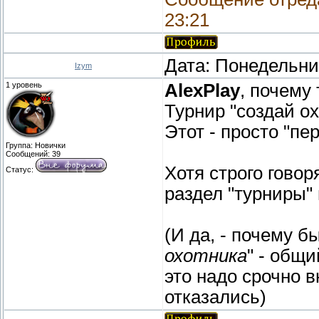
23:21
Дата: Понедельник
Izym
1 уровень
AlexPlay
, почему
Турнир "создай о
Этот - просто "пе
Группа: Новички
Сообщений:
39
Хотя строго говор
Статус:
раздел "турниры"
(И да, - почему б
охотника
" - общи
это надо срочно в
отказались)