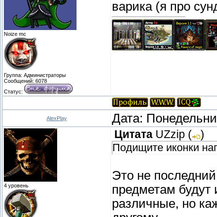
варика (я про сун
Noize mc
Группа: Администраторы
Сообщений:
6078
Статус:
Дата: Понедельник
AlexPlay
Цитата
UZzip
(
)
Подищите иконки нагр
Это не последний
4 уровень
предметам будут и
различные, но ка