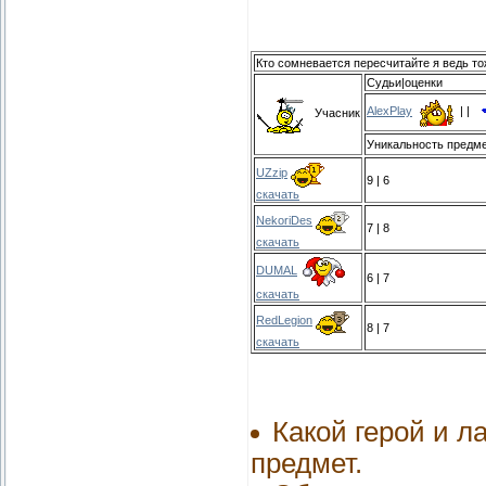
Кто сомневается пересчитайте я ведь то
Судьи|оценки
AlexPlay
| |
Учасник
Уникальность предм
UZzip
9 | 6
скачать
NekoriDes
7 | 8
скачать
DUMAL
6 | 7
скачать
RedLegion
8 | 7
скачать
Какой герой и л
предмет.