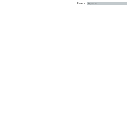
Поиск: