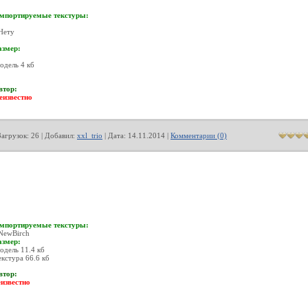
мпортируемые текстуры:
 Нету
азмер:
одель 4 кб
втор:
еизвестно
Загрузок: 26 | Добавил:
xxl_trio
| Дата:
14.11.2014
|
Комментарии (0)
мпортируемые текстуры:
 NewBirch
азмер:
одель 11.4 кб
екстура 66.6 кб
втор:
еизвестно