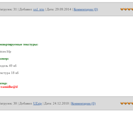
Загрузок: 31 | Добавил:
xxl_trio
| Дата:
29.09.2014
|
Комментарии (0)
мпортируемые текстуры:
straw.blp
азмер:
одель 49 кб
екстура 18 кб
втор:
yramidhe@d
Загрузок: 30 | Добавил:
UZzip
| Дата:
24.12.2010
|
Комментарии (0)