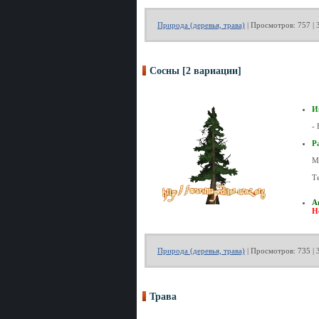
Природа (деревья, трава)
| Просмотров: 757 | 
Сосны [2 вариации]
И
- 
Р
М
Т
А
Н
Природа (деревья, трава)
| Просмотров: 735 | 
Трава