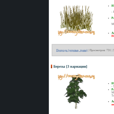
И
-
Р
М
А
Н
Природа (деревья, трава)
| Просмотров: 731 | 
Березы [3 вариации]
И
-
Р
М
Т
А
н