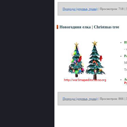
Природа (деревья, трава)
| Просмотров: 718 | 
Новогодняя елка | Christmas tree
И
- 
Р
М
Т
А
P
Природа (деревья, трава)
| Просмотров: 866 | 