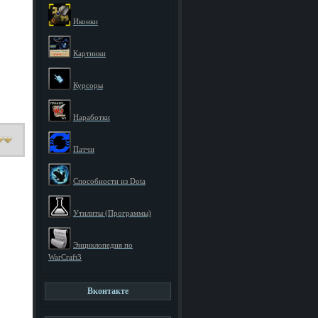
Иконки
Картинки
Курсоры
Наработки
Патчи
Способности из Dota
Утилиты (Программы)
Энциклопедия по
WarCraft3
Вконтакте