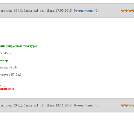
Загрузок: 14 | Добавил:
xxl_trio
| Дата:
27.05.2015
|
Комментарии (2)
мпортируемые текстуры:
FinePine
азмер:
одель 49 кб
екстура 67.3 кб
втор:
еизвестно
Загрузок: 39 | Добавил:
xxl_trio
| Дата:
14.11.2014
|
Комментарии (0)