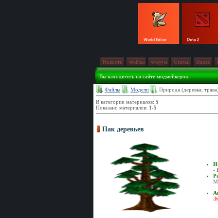
Новости
Файлы
Форум
Статьи
Видео
Вы находитесь на сайте модмейкеров.
Файлы
Модели
Природа (деревья, трава
В категории материалов
:
5
Показано материалов
:
1-5
Пак деревьев
И
- 
Р
М
А
Э