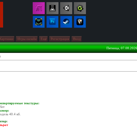
Картинки
Игры онлайн
Ещё
Регистрация
Вход
Пятница, 07.08.2026
)
мпортируемые текстуры:
Нет
азмер:
одель 40.4 кб.
втор:
льрат