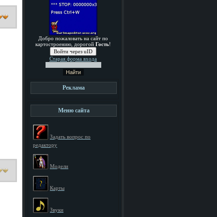
Добро пожаловать на сайт по
картостроению, дорогой
Гость
!
Войти через uID
Старая форма входа
Реклама
Меню сайта
Задать вопрос по
редактору
Модели
Карты
Звуки