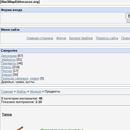
[
War3MapEditor.ucoz.org
]
Форма входа
В
Ст
Меню сайта
Главная страница
Форум
Каталог файлов
Проекты сайта
Поиск
Categories
Декорации
[87]
Эффекты
[31]
Предметы
[46]
Юниты
[218]
Прочее
[17]
Здания
[30]
Природа (деревья, трава)
[5]
Деревья, трава, кусты.
Главная
»
Файлы
»
Модели
» Предметы
В категории материалов
:
46
Показано материалов
:
1-10
Тапор