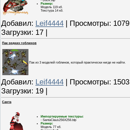
- Duck.blp
Размер:
Модель 119 кб.
Текстура 14 кб.
Добавил:
Leif4444
| Просмотры: 1079
Загрузки: 17 |
Пак редких гоблинов
Пак из 3 моделей гоблинов, который практически нигде не найти.
Добавил:
Leif4444
| Просмотры: 1503
Загрузки: 19 |
Санта
Импортируемые текстуры:
- SantaClaus256X256.blp
Размер:
Модель 77 кб.