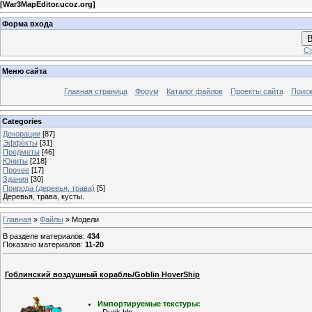
[
War3MapEditor.ucoz.org
]
Форма входа
В
Ст
Меню сайта
Главная страница
Форум
Каталог файлов
Проекты сайта
Поиск
Categories
Декорации
[87]
Эффекты
[31]
Предметы
[46]
Юниты
[218]
Прочее
[17]
Здания
[30]
Природа (деревья, трава)
[5]
Деревья, трава, кусты.
Главная
»
Файлы
» Модели
В разделе материалов
:
434
Показано материалов
:
11-20
Гоблинский воздушный корабль/Goblin HoverShip
Импортируемые текстуры: