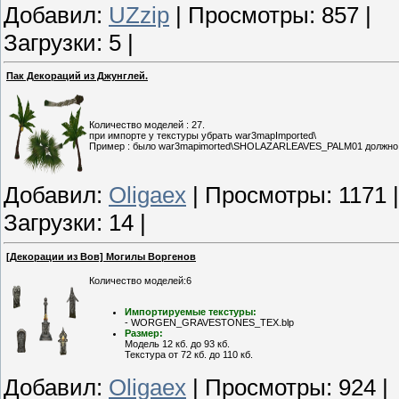
Добавил:
UZzip
| Просмотры: 857 |
Загрузки: 5 |
Пак Декораций из Джунглей.
Количество моделей : 27.
при импорте у текстуры убрать war3mapImported\
Пример : было war3mapimorted\SHOLAZARLEAVES_PALM01 должн
Добавил:
Oligaex
| Просмотры: 1171 
Загрузки: 14 |
[Декорации из Вов] Могилы Воргенов
Количество моделей:6
Импортируемые текстуры:
- WORGEN_GRAVESTONES_TEX.blp
Размер:
Модель 12 кб. до 93 кб.
Текстура от 72 кб. до 110 кб.
Добавил:
Oligaex
| Просмотры: 924 |