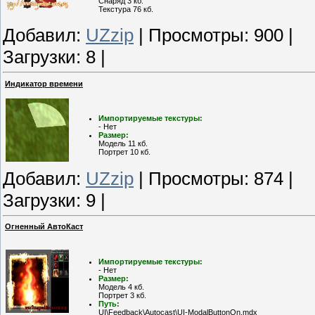
Снаряд 3 кб.
Текстура 76 кб.
Добавил:
UZzip
| Просмотры: 900 |
Загрузки: 8 |
Индикатор времени
Импортируемые текстуры:
- Нет
Размер:
Модель 11 кб.
Портрет 10 кб.
Добавил:
UZzip
| Просмотры: 874 |
Загрузки: 9 |
Огненный АвтоКаст
Импортируемые текстуры:
- Нет
Размер:
Модель 4 кб.
Портрет 3 кб.
Путь:
UI\Feedback\Autocast\UI-ModalButtonOn.mdx