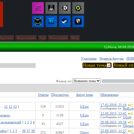
Картинки
Игры онлайн
Ещё
Регистрация
Вход
Суббота, 08.08.2026
Участники
·
Правила форума
·
ПОИ
Фильтр по:
Ответы
Просмотры
Автор темы
Обновления
↓
17.02.2016, 21:14
…
11
12
13
]
120
11921
UZzip
Сообщение от:
RedLeg
22.09.2015, 13:45
нтакте.
0
1126
UZzip
Сообщение от:
UZzip
 пользователей
[
1
2
3
4
26.08.2015, 19:18
35
4537
UZzip
Сообщение от:
Oligaex
айта
[
1
2
3
…
36
37
38
25.08.2015, 11:27
375
32967
Glaber