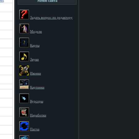
Меню сайта
Des
Задать вопрос по редактору
Модели
Карты
Звуки
Иконки
Картинки
Курсоры
Наработки
Патчи