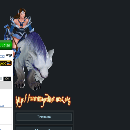
, 17:56
СК!
ion
Реклама