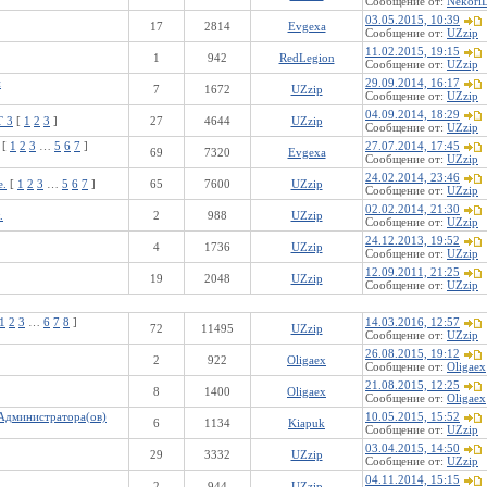
Сообщение от:
Nekori
03.05.2015, 10:39
17
2814
Evgexa
Сообщение от:
UZzip
11.02.2015, 19:15
1
942
RedLegion
Сообщение от:
UZzip
й
29.09.2014, 16:17
7
1672
UZzip
Сообщение от:
UZzip
04.09.2014, 18:29
T 3
[
1
2
3
]
27
4644
UZzip
Сообщение от:
UZzip
[
1
2
3
…
5
6
7
]
27.07.2014, 17:45
69
7320
Evgexa
Сообщение от:
UZzip
24.02.2014, 23:46
е.
[
1
2
3
…
5
6
7
]
65
7600
UZzip
Сообщение от:
UZzip
02.02.2014, 21:30
.
2
988
UZzip
Сообщение от:
UZzip
24.12.2013, 19:52
4
1736
UZzip
Сообщение от:
UZzip
12.09.2011, 21:25
19
2048
UZzip
Сообщение от:
UZzip
1
2
3
…
6
7
8
]
14.03.2016, 12:57
72
11495
UZzip
Сообщение от:
UZzip
26.08.2015, 19:12
2
922
Oligaex
Сообщение от:
Oligaex
21.08.2015, 12:25
8
1400
Oligaex
Сообщение от:
Oligaex
 Администратора(ов)
10.05.2015, 15:52
6
1134
Kiapuk
Сообщение от:
UZzip
03.04.2015, 14:50
29
3332
UZzip
Сообщение от:
UZzip
04.11.2014, 15:15
2
944
UZzip