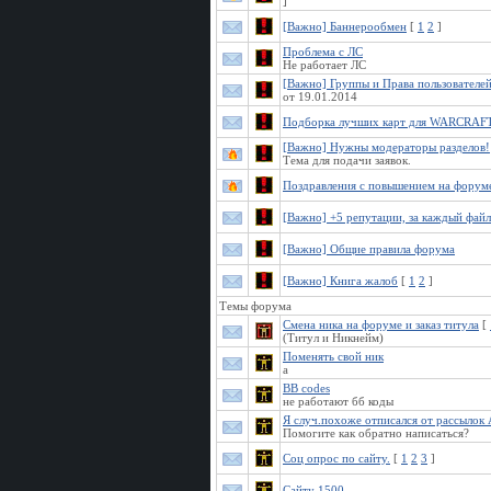
]
[Важно] Баннерообмен
[
1
2
]
Проблема с ЛС
Не работает ЛС
[Важно] Группы и Права пользователе
от 19.01.2014
Подборка лучших карт для WARCRAF
[Важно] Нужны модераторы разделов!
Тема для подачи заявок.
Поздравления с повышением на форум
[Важно] +5 репутации, за каждый файл
[Важно] Общие правила форума
[Важно] Книга жалоб
[
1
2
]
Темы форума
Смена ника на форуме и заказ титула
[
(Титул и Никнейм)
Поменять свой ник
а
BB codes
не работают бб коды
Я случ.похоже отписался от рассылок
Помогите как обратно написаться?
Соц опрос по сайту.
[
1
2
3
]
Сайту 1500