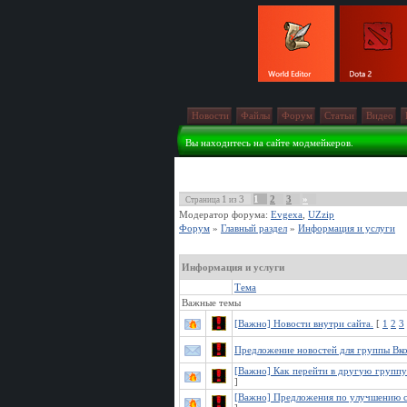
Новости
Файлы
Форум
Статьи
Видео
Вы находитесь на сайте модмейкеров.
1
3
1
2
3
»
Страница
из
Модератор форума:
Evgexa
,
UZzip
Форум
»
Главный раздел
»
Информация и услуги
Информация и услуги
Тема
Важные темы
[Важно] Новости внутри сайта.
[
1
2
3
Предложение новостей для группы Вко
[Важно] Как перейти в другую группу
]
[Важно] Предложения по улучшению с