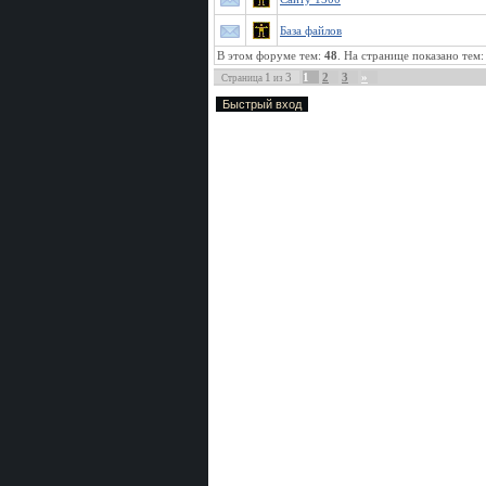
База файлов
В этом форуме тем:
48
. На странице показано тем
1
3
1
2
3
»
Страница
из