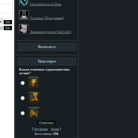
Способности из Dota
Утилиты (Программы)
Энциклопедия по WarCraft3
Вконтакте
Наш опрос
Какая основная характеристика
лучше?
[
·
]
Результаты
Архив
596
Всего ответов: